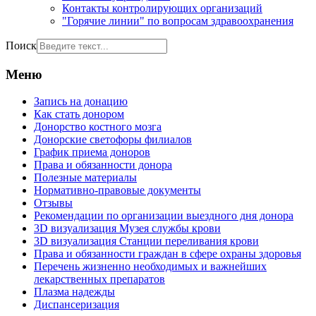
Контакты контролирующих организаций
"Горячие линии" по вопросам здравоохранения
Поиск
Меню
Запись на донацию
Как стать донором
Донорство костного мозга
Донорские светофоры филиалов
График приема доноров
Права и обязанности донора
Полезные материалы
Нормативно-правовые документы
Отзывы
Рекомендации по организации выездного дня донора
3D визуализация Музея службы крови
3D визуализация Станции переливания крови
Права и обязанности граждан в сфере охраны здоровья
Перечень жизненно необходимых и важнейших
лекарственных препаратов
Плазма надежды
Диспансеризация