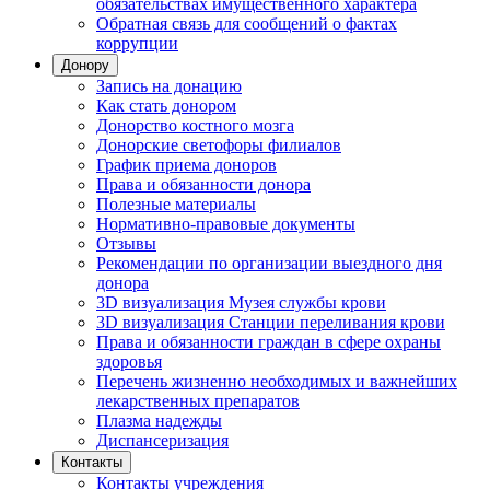
обязательствах имущественного характера
Обратная связь для сообщений о фактах
коррупции
Донору
Запись на донацию
Как стать донором
Донорство костного мозга
Донорские светофоры филиалов
График приема доноров
Права и обязанности донора
Полезные материалы
Нормативно-правовые документы
Отзывы
Рекомендации по организации выездного дня
донора
3D визуализация Музея службы крови
3D визуализация Станции переливания крови
Права и обязанности граждан в сфере охраны
здоровья
Перечень жизненно необходимых и важнейших
лекарственных препаратов
Плазма надежды
Диспансеризация
Контакты
Контакты учреждения