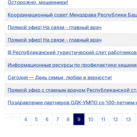
Осторожно, мошенники!
Координационный совет Минздрава Республики Баш
Прямой эфир! На связи - главный врач
Прямой эфир! На связи - главный врач
III Республиканский туристический слет работнико
Информационные ресурсы по профилактике хищени
Сегодня — День семьи, любви и верности!
Прямой эфир с главным врачом Республиканской с
Поздравление партнеров ОДК-УМПО со 100-летним
Материалы
4
5
6
7
8
9
10
11
12
13