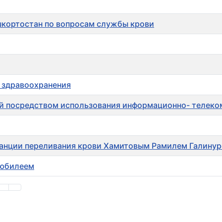
кортостан по вопросам службы крови
в здравоохранения
й посредством использования информационно- телеко
танции переливания крови Хамитовым Рамилем Галину
 юбилеем