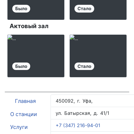
Было
Стало
Актовый зал
Было
Стало
Главная
450092, г. Уфа,
ул. Батырская, д. 41/1
О станции
+7 (347) 216-94-01
Услуги