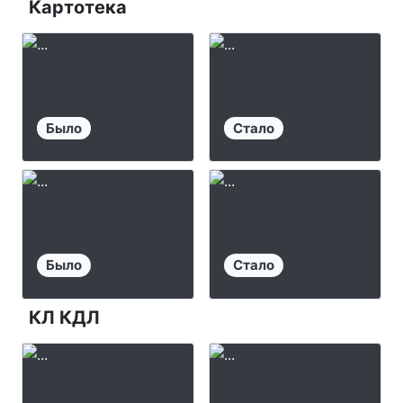
Картотека
Было
Стало
Было
Стало
КЛ КДЛ