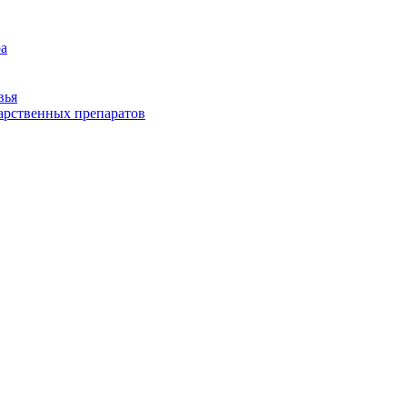
ра
вья
арственных препаратов