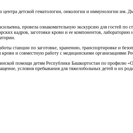
 центра детской гематологии, онкологии и иммунологии им. Дм
сильевна, провела ознакомительную экскурсию для гостей по с
орских кадров, заготовки крови и ее компонентов, лабораторию
атории.
боты станции по заготовке, хранению, транспортировке и безо
 крови и совместную работу с медицинскими организациями Ре
дицинской помощи детям Республики Башкортостан по профилю «
нащение, условия пребывания для тяжелобольных детей и их род