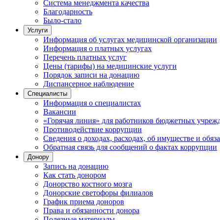
Система менеджмента качества
Благодарность
Было-стало
Услуги
Информация об услугах медицинской организации
Информация о платных услугах
Перечень платных услуг
Цены (тарифы) на медицинские услуги
Порядок записи на донацию
Диспансерное наблюдение
Специалисты
Информация о специалистах
Вакансии
«Горячая линия» для работников бюджетных учрежд
Противодействие коррупции
Сведения о доходах, расходах, об имуществе и обяз
Обратная связь для сообщений о фактах коррупции
Донору
Запись на донацию
Как стать донором
Донорство костного мозга
Донорские светофоры филиалов
График приема доноров
Права и обязанности донора
Полезные материалы