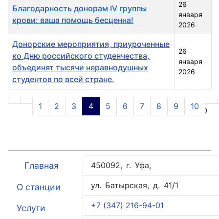
26
Благодарность донорам IV группы
января
крови: ваша помощь бесценна!
2026
Донорские мероприятия, приуроченные
26
ко Дню российского студенчества,
января
объединят тысячи неравнодушных
2026
студентов по всей стране.
Материалы
1
2
3
4
5
6
7
8
9
10
Страница 4 из 20
Главная
450092, г. Уфа,
ул. Батырская, д. 41/1
О станции
+7 (347) 216-94-01
Услуги