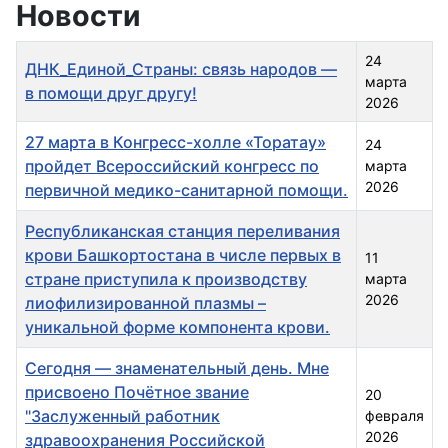
Новости
Заголовок
Дата создания
24
ДНК_Единой_Страны: связь народов —
марта
в помощи друг другу!
2026
27 марта в Конгресс-холле «Торатау»
24
пройдет Всероссийский конгресс по
марта
2026
первичной медико-санитарной помощи.
Республиканская станция переливания
крови Башкортостана в числе первых в
11
стране приступила к производству
марта
2026
лиофилизированной плазмы –
уникальной форме компонента крови.
Сегодня — знаменательный день. Мне
присвоено Почётное звание
20
"Заслуженный работник
февраля
2026
здравоохранения Российской